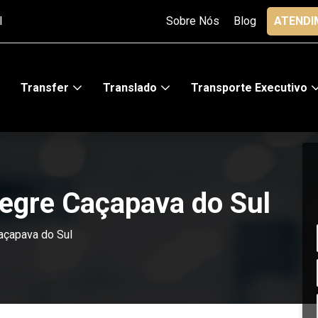
l
Sobre Nós
Blog
ATENDI
Transfer
Translado
Transporte Executivo
legre Caçapava do Sul
açapava do Sul