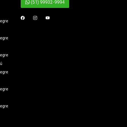
(51) 99932-9994
legre
legre
legre
iú
legre
legre
legre