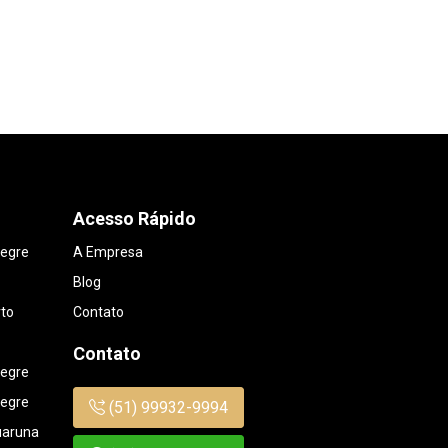
Acesso Rápido
legre
A Empresa
Blog
rto
Contato
Contato
legre
legre
(51) 99932-9994
uaruna