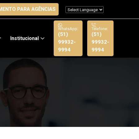
MENTO PARA AGÊNCIAS
WhatsApp:
Telefone:
(51)
(51)
Institucional
99932-
99932-
9994
9994