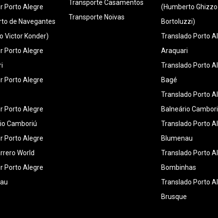
Transporte Casamentos
r Porto Alegre
(Humberto Ghizzo
Transporte Noivas
rto de Navegantes
Bortoluzzi)
ro Victor Konder)
Translado Porto A
r Porto Alegre
Araquari
i
Translado Porto A
r Porto Alegre
Bagé
Translado Porto A
r Porto Alegre
Balneário Cambor
io Camboriú
Translado Porto A
r Porto Alegre
Blumenau
rrero World
Translado Porto A
r Porto Alegre
Bombinhas
au
Translado Porto A
Brusque